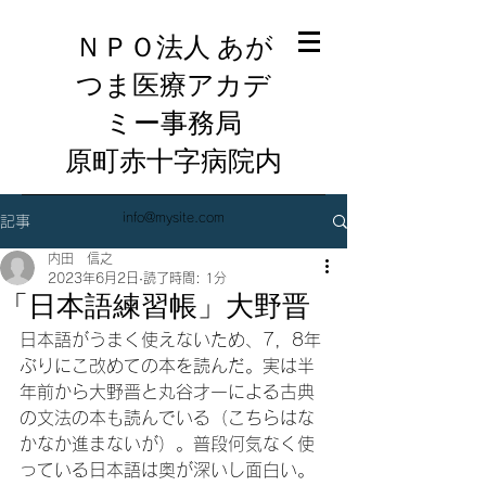
ＮＰＯ法人 あが
つま医療アカデ
ミー事務局
​原町赤十字病院内
info@mysite.com
記事
内田 信之
2023年6月2日
読了時間: 1分
「日本語練習帳」大野晋
日本語がうまく使えないため、7，8年
ぶりにこ改めての本を読んだ。実は半
年前から大野晋と丸谷才一による古典
の文法の本も読んでいる（こちらはな
かなか進まないが）。普段何気なく使
っている日本語は奥が深いし面白い。