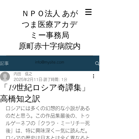
ＮＰＯ法人 あが
つま医療アカデ
ミー事務局
​原町赤十字病院内
info@mysite.com
記事
内田 信之
2025年2月11日
読了時間: 1分
「19世紀ロシア奇譚集」
高橋知之訳
ロシアには多くの幻想的な小説がある
のだと思う。この作品集最後の、トゥ
ルゲーネフの「クララ・ミーリチー死
後」は、特に興味深く一気に読んだ。
ロシアの歴史は日本とは全く異なると