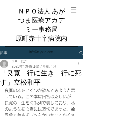
ＮＰＯ法人 あが
つま医療アカデ
ミー事務局
​原町赤十字病院内
info@mysite.com
記事
内田 信之
2023年10月9日
読了時間: 1分
「良寛 行に生き 行に死
す」立松和平
良寛の本をいくつか読んでみようと思
っている。この本は内容は乏しいが、
良寛の一生を時系列で表しており、私
のような初心者には適切であった。徧
界曾て蔵さず（へんかいかつてかくさ