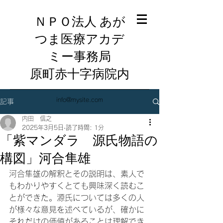
ＮＰＯ法人 あが
つま医療アカデ
ミー事務局
​原町赤十字病院内
info@mysite.com
記事
内田 信之
2025年3月5日
読了時間: 1分
「紫マンダラ 源氏物語の
構図」河合隼雄
河合隼雄の解釈とその説明は、素人で
もわかりやすくとても興味深く読むこ
とができた。源氏については多くの人
が様々な意見を述べているが、確かに
それだけの価値があることは理解でき