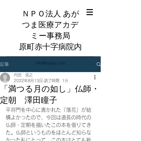
ＮＰＯ法人 あが
つま医療アカデ
ミー事務局
​原町赤十字病院内
info@mysite.com
記事
内田 信之
2022年8月13日
読了時間: 1分
「満つる月の如し」仏師・
定朝 澤田瞳子
平将門を中心に書かれた「落花」が結
構よかったので、今回は道長の時代の
仏師・定朝を描いたこの本を借りてき
た。仏師というものをほとんど知らな
かった私にとって、この本はとても新