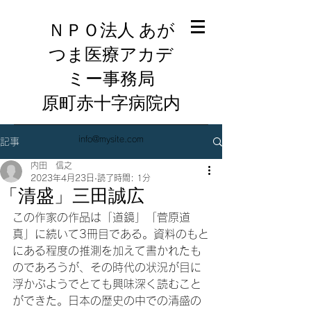
ＮＰＯ法人 あが
つま医療アカデ
ミー事務局
​原町赤十字病院内
info@mysite.com
記事
内田 信之
2023年4月23日
読了時間: 1分
「清盛」三田誠広
この作家の作品は「道鏡」「菅原道
真」に続いて3冊目である。資料のもと
にある程度の推測を加えて書かれたも
のであろうが、その時代の状況が目に
浮かぶようでとても興味深く読むこと
ができた。日本の歴史の中での清盛の