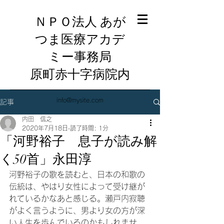
ＮＰＯ法人 あが
つま医療アカデ
ミー事務局
​原町赤十字病院内
info@mysite.com
記事
内田 信之
2020年7月18日
読了時間: 1分
「河野裕子 息子が読み解
く50首」永田淳
河野裕子の歌を読むと、日本の和歌の
伝統は、やはり女性によって受け継が
れているかなあと感じる。瀬戸内寂聴
がよく言うように、男より女の方が深
い人生を歩んでいるのかもしれませ