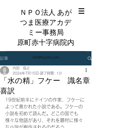
ＮＰＯ法人 あが
つま医療アカデ
ミー事務局
​原町赤十字病院内
info@mysite.com
記事
内田 信之
2024年7月15日
読了時間: 1分
「水の精」フケー 識名章
喜訳
19世紀前半にドイツの作家、フケーに
よって書かれた小説である。フケーの
小説を初めて読んだ。どこの国でも
様々な物語があり、それを題材に様々
な小説が創作されるのだろう。