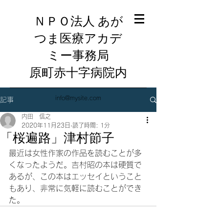
ＮＰＯ法人 あが
つま医療アカデ
ミー事務局
​原町赤十字病院内
info@mysite.com
記事
内田 信之
2020年11月23日
読了時間: 1分
「桜遍路」津村節子
最近は女性作家の作品を読むことが多
くなったようだ。吉村昭の本は硬質で
あるが、この本はエッセイということ
もあり、非常に気軽に読むことができ
た。