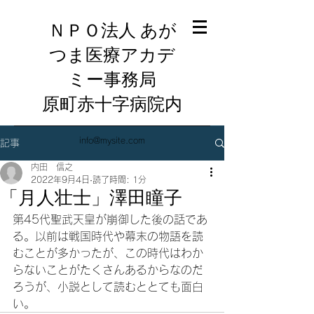
ＮＰＯ法人 あが
つま医療アカデ
ミー事務局
​原町赤十字病院内
info@mysite.com
記事
内田 信之
2022年9月4日
読了時間: 1分
「月人壮士」澤田瞳子
第45代聖武天皇が崩御した後の話であ
る。以前は戦国時代や幕末の物語を読
むことが多かったが、この時代はわか
らないことがたくさんあるからなのだ
ろうが、小説として読むととても面白
い。