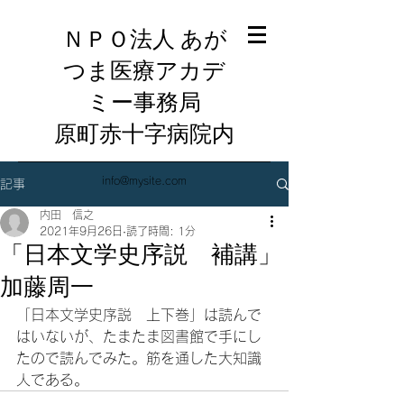
ＮＰＯ法人 あが
つま医療アカデ
ミー事務局
​原町赤十字病院内
info@mysite.com
記事
内田 信之
2021年9月26日
読了時間: 1分
「日本文学史序説 補講」
加藤周一
「日本文学史序説　上下巻」は読んで
はいないが、たまたま図書館で手にし
たので読んでみた。筋を通した大知識
人である。