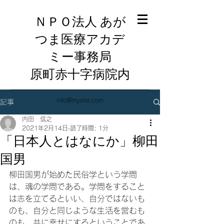
ＮＰＯ法人 あが
つま医療アカデ
ミー事務局
​原町赤十字病院内
info@mysite.com
記事
内田 信之
2021年2月14日
読了時間: 1分
「日本人とはなにか」柳田
国男
柳田国男が始めた民俗学という学問
は、魂の学問である。学問をすること
は志を立てるといい、自分ではないも
のも、自分と同じような生活を営むも
のも、共に幸せにするということであ