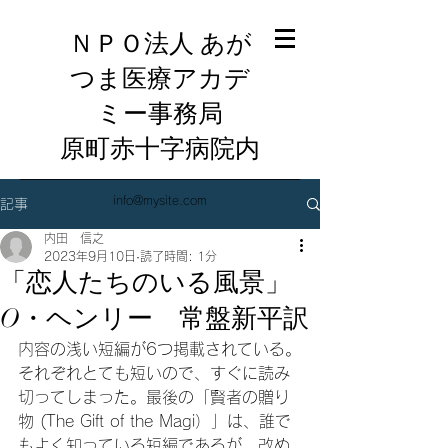
ＮＰＯ法人 あが
つま医療アカデ
ミー事務局
​原町赤十字病院内
info@mysite.com
記事
内田 信之
2023年9月10日
読了時間: 1分
「恋人たちのいる風景」
O・ヘンリー 常盤新平訳
内容の浅い短編が6つ掲載されている。
それぞれとても短いので、すぐに読み
切ってしまった。最後の「賢者の贈り
物 (The Gift of the Magi）」は、誰で
もよく知っている短編であるが、改め