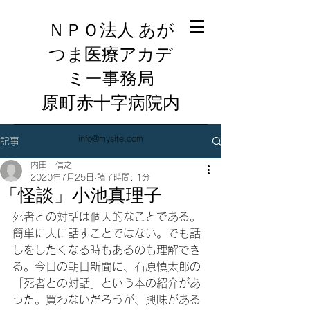
ＮＰＯ法人 あが
つま医療アカデ
ミー事務局
​原町赤十字病院内
info@mysite.com
記事
内田 信之
2020年7月25日
読了時間: 1分
「怪談」小池真理子
死者との対話は個人的なことである。
簡単に人に話すことではない。でも話
しをしたくなる時もあるのも理解でき
る。今日の朝日新聞に、石原慎太郎の
「死者との対話」という本の紹介があ
った。買わないだろうが、興味がある