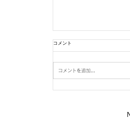
「大江健三郎 江藤淳 全対
コメント
話」
この二人の対談は実に興味深いも
のであった。江藤淳の対談や著書
コメントを追加…
もいくつか読んでみようと思う。