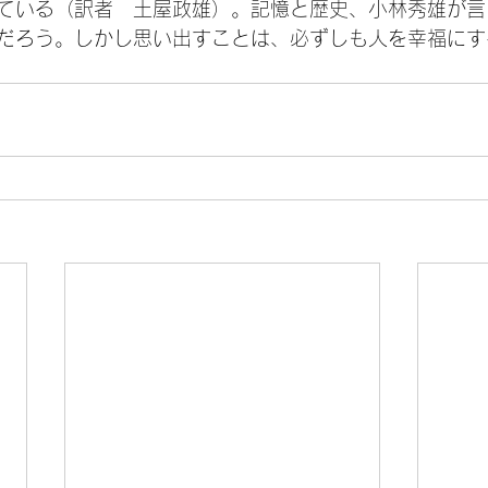
ている（訳者　土屋政雄）。記憶と歴史、小林秀雄が言
だろう。しかし思い出すことは、必ずしも人を幸福にす