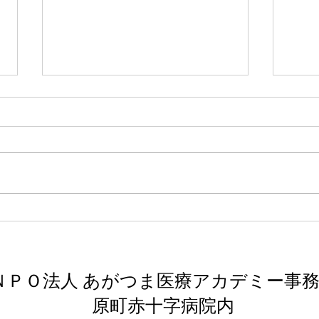
「あまりに野蛮な 上・下」
「マ
津島佑子
ア 
津島佑子についてはいつか読もう
シェ
と思っていた。タイトルに惹か
かり
れ、また昭和初期の台湾について
も生
作品の中で触れてみたいと思いこ
これ
の本を選んだ。昭和5年の霧社事
う。
件というものをはじめて知ること
になる。
ＮＰＯ法人 あがつま医療アカデミー事
​原町赤十字病院内