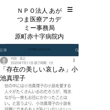
ＮＰＯ法人 あが
つま医療アカデ
ミー事務局
​原町赤十字病院内
info@mysite.com
記事
内田 信之
2020年7月11日
読了時間: 1分
「存在の美しい哀しみ」小
池真理子
世の中には小池真理子の小説を愛する
人々がたくさんいるのだろうが、残念
ながら一度もお目にかかったことは
い。と言うより、小池真理子の小説を
話題にできる友人が私にいないといっ