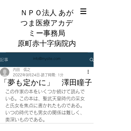
ＮＰＯ法人 あが
つま医療アカデ
ミー事務局
​原町赤十字病院内
info@mysite.com
記事
内田 信之
2022年9月24日
読了時間: 1分
「夢も定かに」 澤田瞳子
この作家の本をいくつか続けて読んで
いる。この本は、聖武天皇時代の采女
と氏女を焦点に書かれたものである。
いつの時代でも男女の関係は難しく、
奥深いものである。