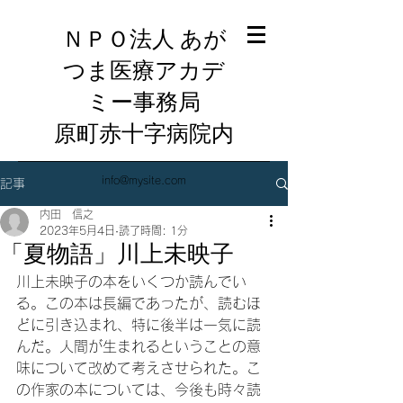
ＮＰＯ法人 あが
つま医療アカデ
ミー事務局
​原町赤十字病院内
info@mysite.com
記事
内田 信之
2023年5月4日
読了時間: 1分
「夏物語」川上未映子
川上未映子の本をいくつか読んでい
る。この本は長編であったが、読むほ
どに引き込まれ、特に後半は一気に読
んだ。人間が生まれるということの意
味について改めて考えさせられた。こ
の作家の本については、今後も時々読