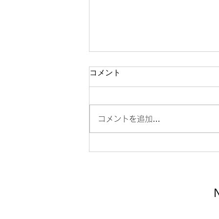
「大江健三郎 江藤淳 全対
コメント
話」
この二人の対談は実に興味深いも
のであった。江藤淳の対談や著書
コメントを追加…
もいくつか読んでみようと思う。