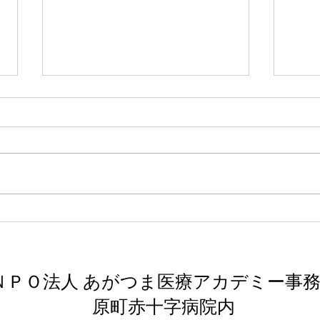
「あまりに野蛮な 上・下」
「マ
津島佑子
ア 
津島佑子についてはいつか読もう
シェ
と思っていた。タイトルに惹か
かり
れ、また昭和初期の台湾について
も生
作品の中で触れてみたいと思いこ
これ
の本を選んだ。昭和5年の霧社事
う。
件というものをはじめて知ること
になる。
ＮＰＯ法人 あがつま医療アカデミー事
​原町赤十字病院内