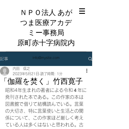
ＮＰＯ法人 あが
つま医療アカデ
ミー事務局
​原町赤十字病院内
info@mysite.com
記事
内田 信之
2023年5月21日
読了時間: 1分
「伽羅を焚く」竹西寛子
昭和4年生まれの著者による令和４年に
発刊された本である。この作家の本は
図書館で借りて結構読んでいる。言葉
の大切さ、特に言葉使いと生活との関
係について、この作家ほど厳しく考え
ている人は多くはないと思われる。古