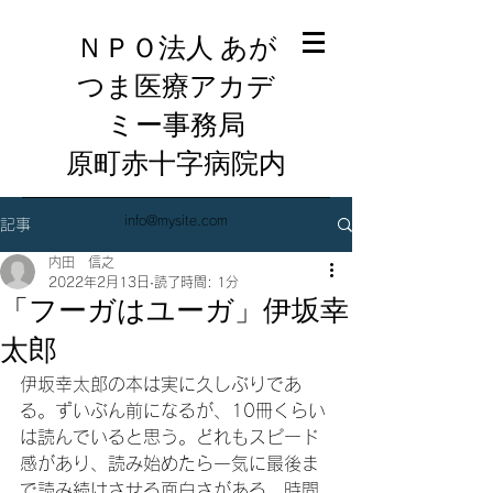
ＮＰＯ法人 あが
つま医療アカデ
ミー事務局
​原町赤十字病院内
info@mysite.com
記事
内田 信之
2022年2月13日
読了時間: 1分
「フーガはユーガ」伊坂幸
太郎
伊坂幸太郎の本は実に久しぶりであ
る。ずいぶん前になるが、10冊くらい
は読んでいると思う。どれもスピード
感があり、読み始めたら一気に最後ま
で読み続けさせる面白さがある。時間