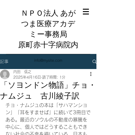
ＮＰＯ法人 あが
つま医療アカデ
ミー事務局
​原町赤十字病院内
info@mysite.com
記事
内田 信之
2025年4月16日
読了時間: 1分
「ソヨンドン物語」チョ・
ナムジュ 古川綾子訳
チョ・ナムジュの本は「サハマンショ
ン」「耳をすませば」に続いて3冊目で
ある。最近のソウルの不動産の暴騰を
中心に、個人ではどうすることもでき
ない社会の不幸を描いている。日本も