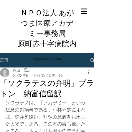
ＮＰＯ法人 あが
つま医療アカデ
ミー事務局
​原町赤十字病院内
info@mysite.com
記事
内田 信之
2023年9月10日
読了時間: 1分
「ソクラテスの弁明」プラ
トン 納富信留訳
ソクラテスは、「アカデミー」という
概念の創始者である。小林秀雄によれ
ば、雄弁を嫌い、対話の意義を見出し
た人物でもある。この本の最も驚いた
ところは、本文よりも開設のほうが長