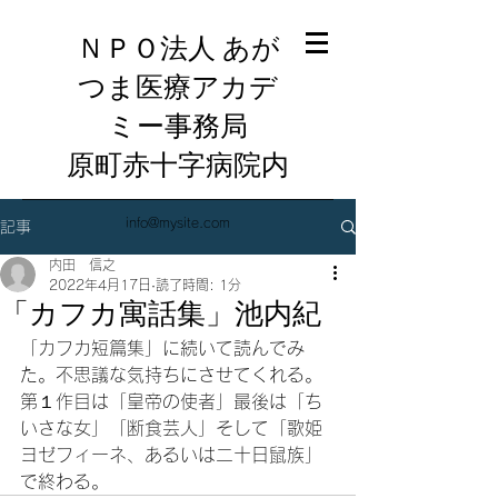
ＮＰＯ法人 あが
つま医療アカデ
ミー事務局
​原町赤十字病院内
info@mysite.com
記事
内田 信之
2022年4月17日
読了時間: 1分
「カフカ寓話集」池内紀
「カフカ短篇集」に続いて読んでみ
た。不思議な気持ちにさせてくれる。
第１作目は「皇帝の使者」最後は「ち
いさな女」「断食芸人」そして「歌姫
ヨゼフィーネ、あるいは二十日鼠族」
で終わる。