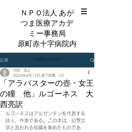
ＮＰＯ法人 あが
つま医療アカデ
ミー事務局
​原町赤十字病院内
info@mysite.com
記事
内田 信之
2024年4月13日
読了時間: 1分
「アラバスターの壺・女王
の瞳 他」ルゴーネス 大
西亮訳
ルゴーネスはアルゼンチンを代表する
詩人、作家である。この本は、幻想文
学と言われる短篇を集めたものであ