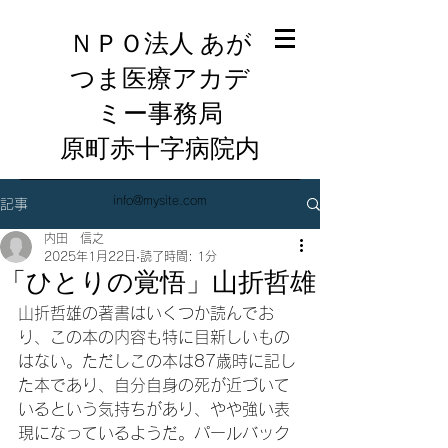
ＮＰＯ法人 あが
つま医療アカデ
ミー事務局
​原町赤十字病院内
info@mysite.com
記事
内田 信之
2025年1月22日
読了時間: 1分
「ひとりの覚悟」山折哲雄
山折哲雄の著書はいくつか読んでお
り、この本の内容も特に目新しいもの
はない。ただしこの本は87歳時に記し
た本であり、自分自身の死が近づいて
いるという気持ちがあり、やや強い表
現になっているようだ。パールバック