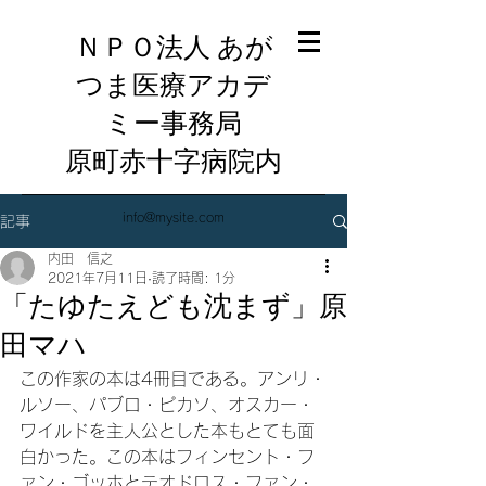
ＮＰＯ法人 あが
つま医療アカデ
ミー事務局
​原町赤十字病院内
info@mysite.com
記事
内田 信之
2021年7月11日
読了時間: 1分
「たゆたえども沈まず」原
田マハ
この作家の本は4冊目である。アンリ・
ルソー、パブロ・ピカソ、オスカー・
ワイルドを主人公とした本もとても面
白かった。この本はフィンセント・フ
ァン・ゴッホとテオドロス・ファン・