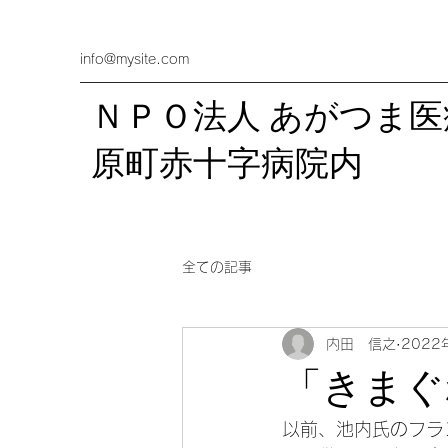
info@mysite.com
ＮＰＯ法人 あがつま
​原町赤十字病院内
全ての記事
内田 信之
2022
「きまぐ
以前、池内氏のフラ