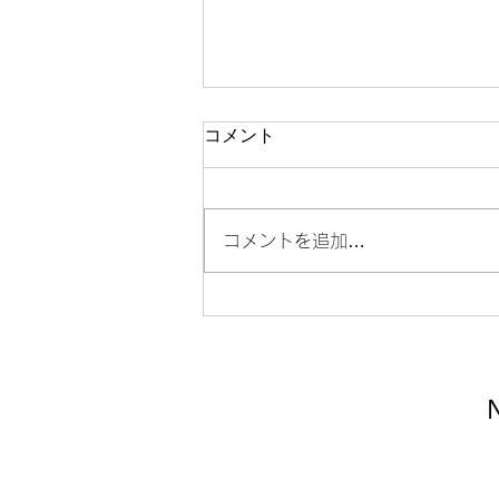
「大江健三郎 江藤淳 全対
コメント
話」
この二人の対談は実に興味深いも
のであった。江藤淳の対談や著書
コメントを追加…
もいくつか読んでみようと思う。