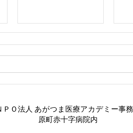
「あまりに野蛮な 上・下」
「マ
津島佑子
ア 
津島佑子についてはいつか読もう
シェ
と思っていた。タイトルに惹か
かり
れ、また昭和初期の台湾について
も生
作品の中で触れてみたいと思いこ
これ
の本を選んだ。昭和5年の霧社事
う。
件というものをはじめて知ること
になる。
ＮＰＯ法人 あがつま医療アカデミー事
​原町赤十字病院内