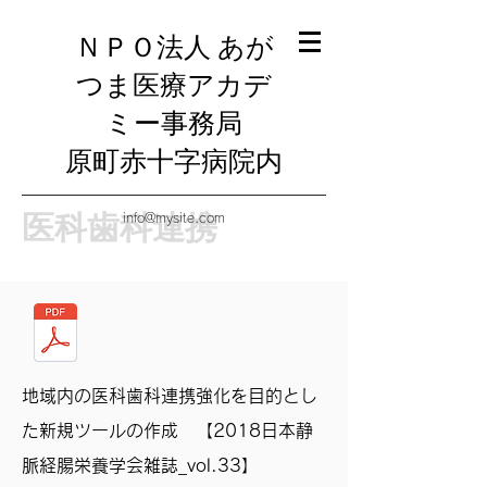
ＮＰＯ法人 あが
つま医療アカデ
ミー事務局
​原町赤十字病院内
医科歯科連携
info@mysite.com
​地域内の医科歯科連携強化を目的とし
た新規ツールの作成 【2018日本静
脈経腸栄養学会雑誌_vol.33】